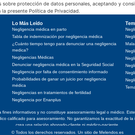
s sobre protección de datos personales, aceptando y consi
la presente Política de Privacidad.
Lo Más Leído
Tem
Negligencia médica en parto
Negl
Tabla de indemnización por negligencia médica
Negl
¿Cuánto tiempo tengo para denunciar una negligencia
Mala
medica?
Negl
Negligencias Médicas
Negl
Denunciar negligencia médica en la Seguridad Social
Negli
Negligencia por falta de consentimiento informado
Negli
Probabilidades de ganar un juicio por negligencia
Negl
médica
Tema
Negligencias en tratamientos de fertilidad
Negligencia por Enanplus
a fines informativos y no constituye asesoramiento legal o médico. Est
o calificado para asesoramiento. No garantizamos la exactitud de la i
crea una relación abogado-cliente ni médico-paciente.
© Todos los derechos reservados. Un sitio de
Melendos.es