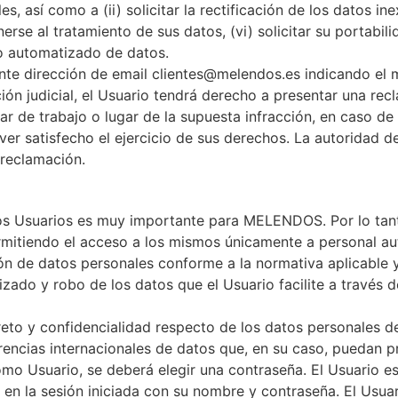
 así como a (ii) solicitar la rectificación de los datos inexa
erse al tratamiento de sus datos, (vi) solicitar su portabilida
o automatizado de datos.
ente dirección de email clientes@melendos.es indicando el 
ción judicial, el Usuario tendrá derecho a presentar una rec
ar de trabajo o lugar de la supuesta infracción, en caso d
er satisfecho el ejercicio de sus derechos. La autoridad d
 reclamación.
e los Usuarios es muy importante para MELENDOS. Por lo t
rmitiendo el acceso a los mismos únicamente a personal au
 de datos personales conforme a la normativa aplicable y
izado y robo de los datos que el Usuario facilite a través d
 y confidencialidad respecto de los datos personales de a
erencias internacionales de datos que, en su caso, puedan p
omo Usuario, se deberá elegir una contraseña. El Usuario e
n en la sesión iniciada con su nombre y contraseña. El Us