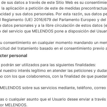
e sus datos a través de este Sitio Web es su consentimien
o la aplicación a petición de este de medidas precontractua
idad y sus datos personales. Por esta razón, sus datos pe
 Reglamento (UE) 2016/679 del Parlamento Europeo y del Co
de datos personales y a la libre circulación de estos datos
so del servicio que MELENDOS pone a disposición del Usuari
r su consentimiento en cualquier momento mandando un mens
licitud del tratamiento basado en el consentimiento previo a
ácter personal
drán ser utilizados para las siguientes finalidades:
al nuestro interés legítimo en atender las peticiones y duda
echo con los que colaboremos, con la finalidad de que pued
de MELENDOS sobre sus servicios mediante, teléfono, corre
ias o cualquier asunto que el Usuario desee enviar a través
s por MELENDOS.