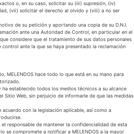
ctos o, en su caso, solicitar su (iii) supresión, (iv)
d, (vii) solicitar el derecho al olvido y (viii) a no ser
motivo de su petición y aportando una copia de su D.N.I.
lamación ante una Autoridad de Control, en particular en el
e que considere que el tratamiento de sus datos personales
e control ante la que se haya presentado la reclamación
anto, MELENDOS hace todo lo que está en su mano para
torizado.
 ha establecido todos los medios técnicos a su alcance
el Sitio Web, sin perjuicio de informarle de que las medidas
cuerdo con la legislación aplicable, así como a
roducirse.
s el responsable de mantener la confidencialidad de esta
uario se compromete a notificar a MELENDOS a la mayor