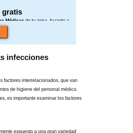
 gratis
as Médicas
de tu zona. Accede a
consulta sin compromiso.
as infecciones
es factores interrelacionados, que van
entos de higiene del personal médico.
s, es importante examinar los factores
temente expuesto a una gran variedad