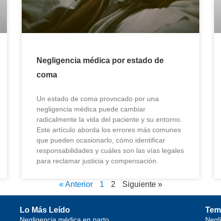
Negligencia médica por estado de
coma
Un estado de coma provocado por una
negligencia médica puede cambiar
radicalmente la vida del paciente y su entorno.
Este artículo aborda los errores más comunes
que pueden ocasionarlo, cómo identificar
responsabilidades y cuáles son las vías legales
para reclamar justicia y compensación.
« Anterior
1
2
Siguiente »
Lo Más Leído
Tem
Negligencia médica en parto
Negl