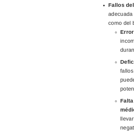
Fallos de
adecuada d
como del 
Error
incom
duran
Defic
fallo
puede
poten
Falta
médi
lleva
negat