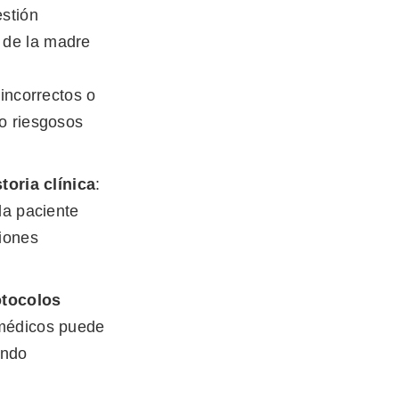
estión
o de la madre
 incorrectos o
o riesgosos
toria clínica
:
la paciente
ciones
otocolos
s médicos puede
ando