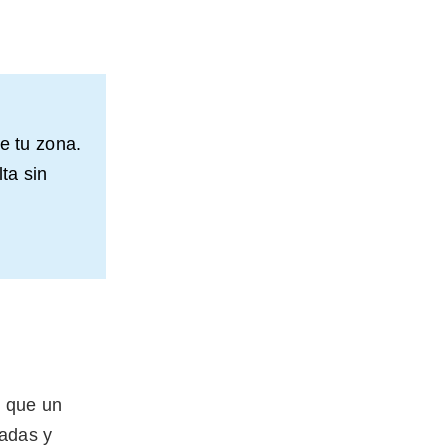
e tu zona.
ta sin
s que un
madas y