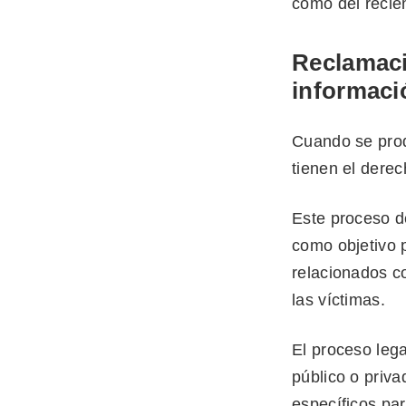
como del recié
Reclamaci
informaci
Cuando se prod
tienen el dere
Este proceso d
como objetivo 
relacionados co
las víctimas.
El proceso lega
público o priv
específicos pa