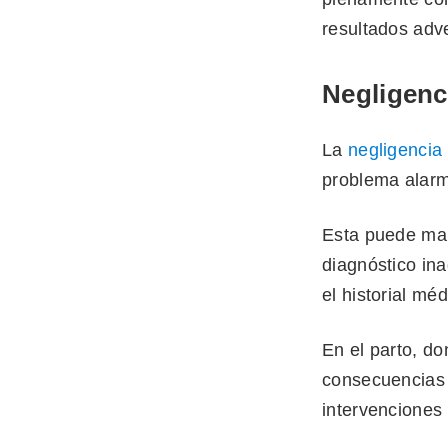
resultados adve
Negligenc
La
negligencia
problema alar
Esta puede man
diagnóstico ina
el historial mé
En el parto, d
consecuencias c
intervenciones