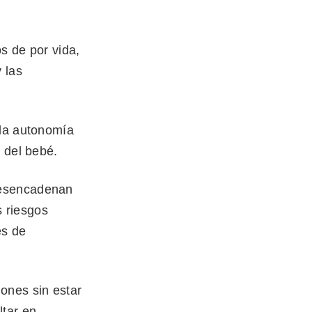
s de por vida,
 las
 la autonomía
 del bebé.
desencadenan
s riesgos
es de
ones sin estar
ltar en