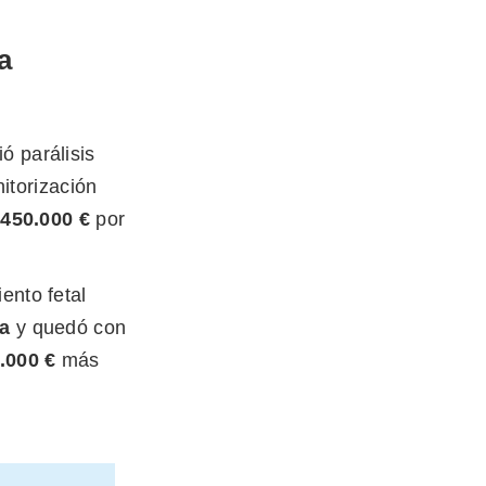
a
ió parálisis
itorización
450.000 €
por
ento fetal
ra
y quedó con
.000 €
más