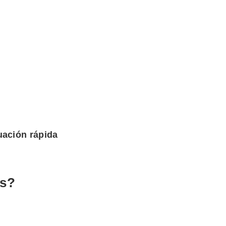
uación rápida
es?