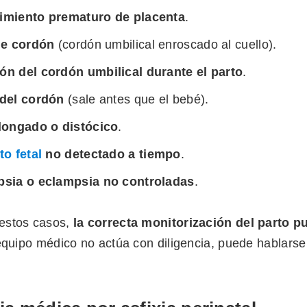
imiento prematuro de placenta
.
de cordón
(cordón umbilical enroscado al cuello).
n del cordón umbilical durante el parto
.
del cordón
(sale antes que el bebé).
longado o distócico
.
to fetal
no detectado a tiempo
.
sia o eclampsia no controladas
.
estos casos,
la correcta monitorización del parto p
 equipo médico no actúa con diligencia, puede hablars