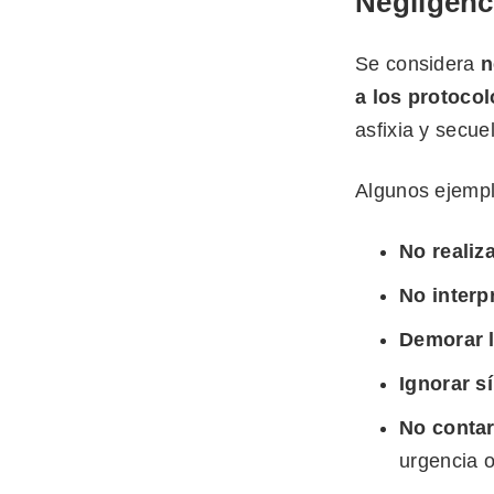
Negligenci
Se considera
n
a los protoco
asfixia y secue
Algunos ejempl
No realiz
No interp
Demorar l
Ignorar s
No contar
urgencia o