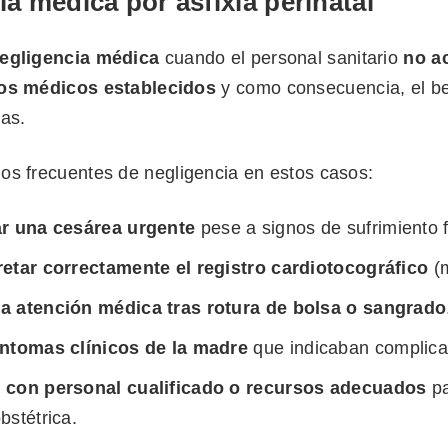
a médica por asfixia perinatal
egligencia médica
cuando el personal sanitario
no a
los médicos establecidos
y como consecuencia, el be
las.
os frecuentes de negligencia en estos casos:
ar una cesárea urgente
pese a signos de sufrimiento f
retar correctamente el registro cardiotocográfico
(m
a atención médica tras rotura de bolsa o sangrado
íntomas clínicos de la madre
que indicaban complica
 con personal cualificado o recursos adecuados
pa
bstétrica.