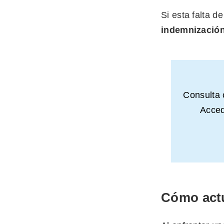
Si esta falta d
indemnizació
Consulta
Acced
Cómo actu