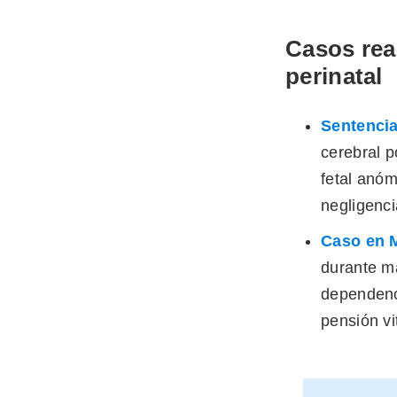
Casos rea
perinatal
Sentencia
cerebral p
fetal anóm
negligenci
Caso en M
durante m
dependenci
pensión vi