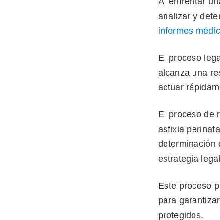
Al enfrentar un
analizar y dete
informes médi
El proceso lega
alcanza una res
actuar rápidam
El proceso de 
asfixia perinat
determinación d
estrategia legal
Este proceso p
para garantiza
protegidos.