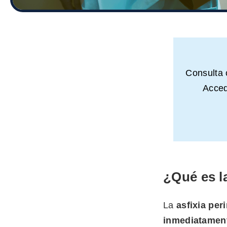
Consulta
Acced
¿Qué es la
La
asfixia peri
inmediatament