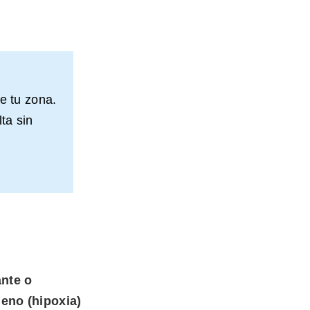
e tu zona.
ta sin
ante o
geno (hipoxia)