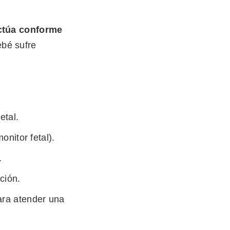
ctúa conforme
bé sufre
etal.
onitor fetal).
.
ción.
ra atender una