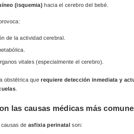
uíneo (isquemia)
hacia el cerebro del bebé.
provoca:
n de la actividad cerebral.
etabólica.
ganos vitales (especialmente el cerebro).
a obstétrica que
requiere detección inmediata y act
cuelas
.
son las causas médicas más comun
s causas de
asfixia perinatal
son: