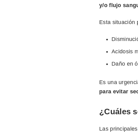
y/o flujo sang
Esta situación 
Disminució
Acidosis m
Daño en ór
Es una urgenci
para evitar se
¿Cuáles 
Las principale