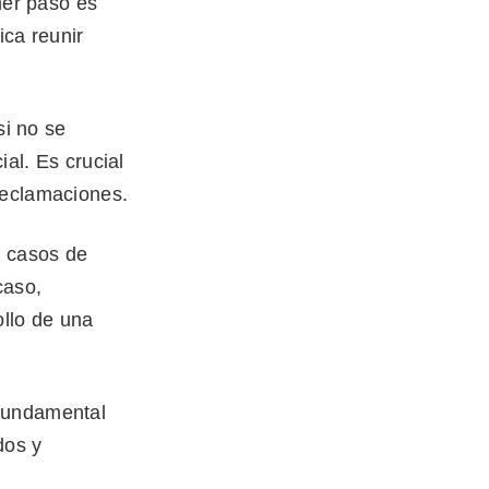
mer paso es
ica reunir
si no se
ial. Es crucial
reclamaciones.
n casos de
caso,
ollo de una
 fundamental
dos y