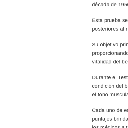
década de 195
Esta prueba se
posteriores al
Su objetivo pri
proporcionando 
vitalidad del 
Durante el Test
condición del b
el tono muscular
Cada uno de est
puntajes brind
los médicos a t