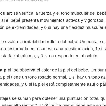
cular
: se verifica la fuerza y el tono muscular del beb
 si el bebé presenta movimientos activos y vigorosos,
xión de extremidades, y 0 si hay una flacidez muscular 
 se evalúa la irritabilidad refleja del bebé. Un puntaje d
se o estornuda en respuesta a una estimulación, 1 si 
sta facial mínima, y 0 si no responde en absoluto.
a piel
: se observa el color de la piel del bebé. Un pun
la piel tiene un tono rosado normal, 1 si hay un tono a
remidades, y 0 si la piel está completamente azul o pál
ntajes se suman para obtener una puntuación total, qu
untaje alto (entre 7 y 10) indica que el bebé está en 