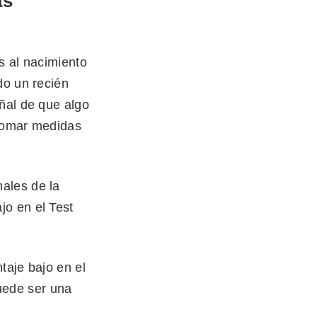
as
s al nacimiento
do un recién
ñal de que algo
 tomar medidas
nales de la
jo en el Test
taje bajo en el
uede ser una