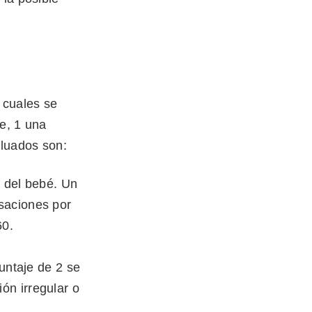
 cuales se
e, 1 una
aluados son:
a del bebé. Un
lsaciones por
60.
untaje de 2 se
ión irregular o