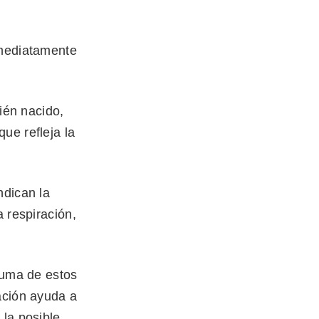
nmediatamente
cién nacido,
ue refleja la
ndican la
a respiración,
 suma de estos
ación ayuda a
 la posible