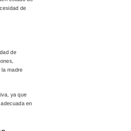
ecesidad de
edad de
iones,
 la madre
iva, ya que
a adecuada en