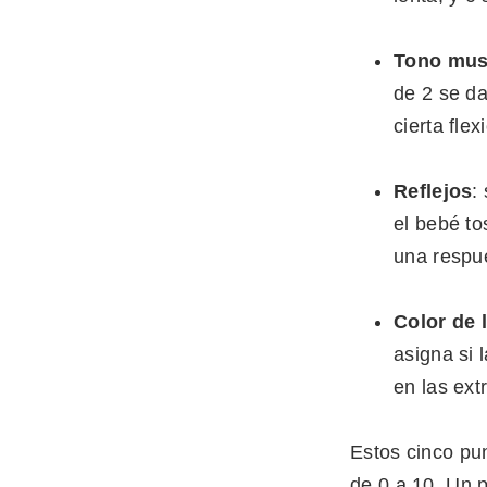
Tono mus
de 2 se da
cierta fle
Reflejos
:
el bebé to
una respue
Color de l
asigna si 
en las ext
Estos cinco pu
de 0 a 10. Un p