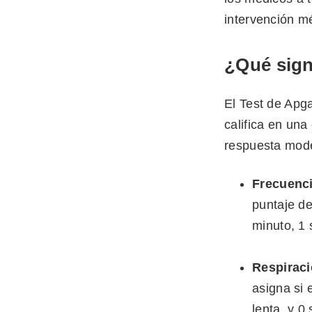
intervención m
¿Qué sign
El Test de Apg
califica en un
respuesta mode
Frecuenci
puntaje de
minuto, 1 
Respirac
asigna si 
lenta, y 0