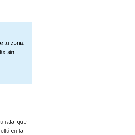
e tu zona.
ta sin
eonatal que
olló en la