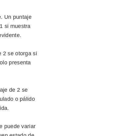
é. Un puntaje
 1 si muestra
evidente.
e 2 se otorga si
solo presenta
taje de 2 se
zulado o pálido
ida.
e puede variar
buen estado de