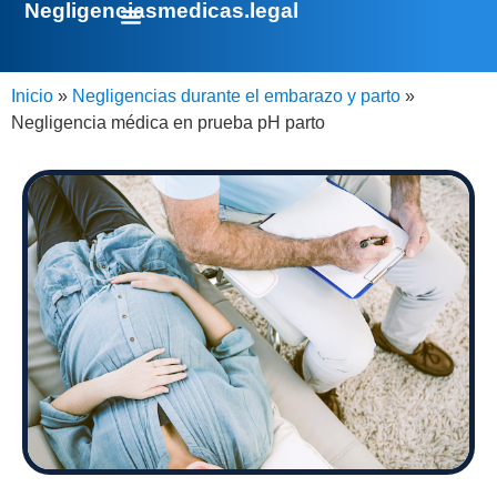
Negligenciasmedicas.legal
Inicio
»
Negligencias durante el embarazo y parto
»
Negligencia médica en prueba pH parto