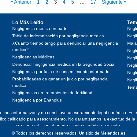
« Anterior
1
2
3
4
5
…
17
Siguiente »
Lo Más Leído
Tem
Negligencia médica en parto
Negl
Tabla de indemnización por negligencia médica
Negl
¿Cuánto tiempo tengo para denunciar una negligencia
Mala
medica?
Negl
Negligencias Médicas
Negl
Denunciar negligencia médica en la Seguridad Social
Negli
Negligencia por falta de consentimiento informado
Negli
Probabilidades de ganar un juicio por negligencia
Negl
médica
Tema
Negligencias en tratamientos de fertilidad
Negligencia por Enanplus
a fines informativos y no constituye asesoramiento legal o médico. Est
o calificado para asesoramiento. No garantizamos la exactitud de la i
crea una relación abogado-cliente ni médico-paciente.
© Todos los derechos reservados. Un sitio de
Melendos.es