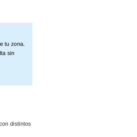
e tu zona.
ta sin
on distintos