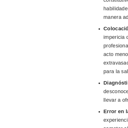
habilidade
manera ad
Colocació
impericia 
profesiona
acto meno
extravasac
para la sa
Diagnósti
desconoce
llevar a o
Error en l
experienc