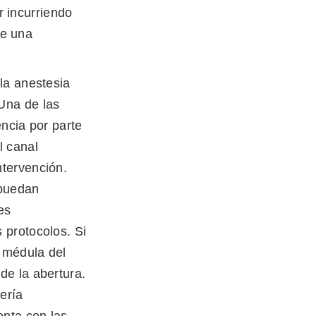
r incurriendo
le una
 la anestesia
 Una de las
ncia por parte
l canal
ntervención.
 puedan
es
s protocolos. Si
a médula del
de la abertura.
ería
enta con las