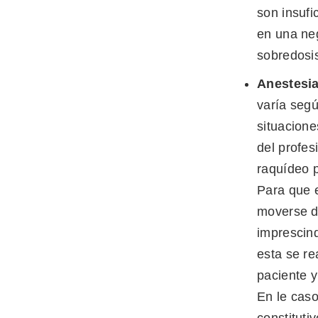
son insufi
en una ne
sobredosis
Anestesi
varía segú
situacion
del profes
raquídeo p
Para que e
moverse du
imprescind
esta se re
paciente y
En le caso
constituti