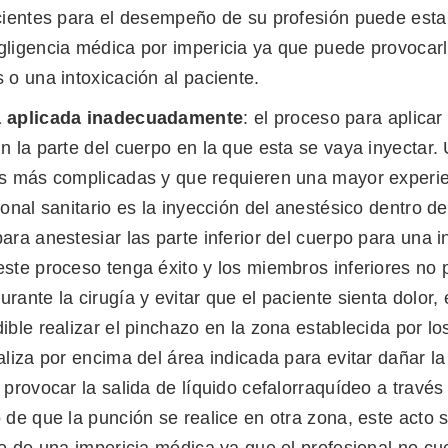
cientes para el desempeño de su profesión puede esta
gligencia médica por impericia ya que puede provocar
 o una intoxicación al paciente.
a aplicada inadecuadamente
: el proceso para aplicar
n la parte del cuerpo en la que esta se vaya inyectar.
es más complicadas y que requieren una mayor experie
ional sanitario es la inyección del anestésico dentro de
ara anestesiar las parte inferior del cuerpo para una i
ste proceso tenga éxito y los miembros inferiores no
rante la cirugía y evitar que el paciente sienta dolor, 
ible realizar el pinchazo en la zona establecida por lo
aliza por encima del área indicada para evitar dañar l
 provocar la salida de líquido cefalorraquídeo a través 
 de que la punción se realice en otra zona, este acto s
vo de una impericia médica ya que el profesional no cu