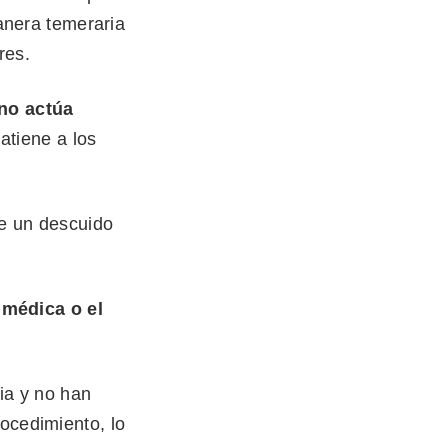
anera temeraria
res.
no actúa
atiene a los
de un descuido
 médica o el
cia y no han
rocedimiento, lo