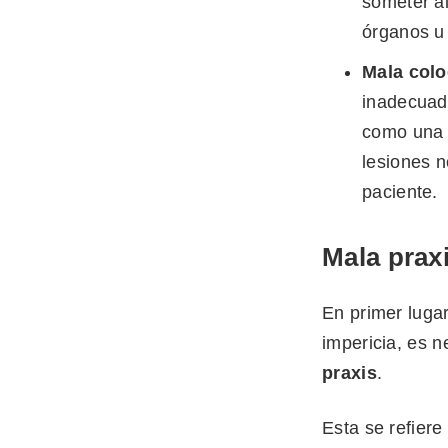
someter a
órganos u 
Mala colo
inadecuad
como una i
lesiones n
paciente.
Mala prax
En primer luga
impericia, es 
praxis
.
Esta se refiere