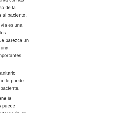
so de la
 al paciente.
 vía es una
los
que parezca un
 una
mportantes
anitario
ue le puede
l paciente.
iene la
os puede