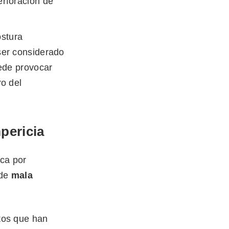
erforación de
ostura
ser considerado
uede provocar
ro del
pericia
ca por
 de
mala
ctos que han