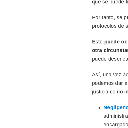
que se puede tr
Por tanto, se p
protocolos de s
Esto
puede ocu
otra circunsta
puede desencad
Así, una vez a
podemos dar al
justicia como i
Negligenc
administr
encargado 