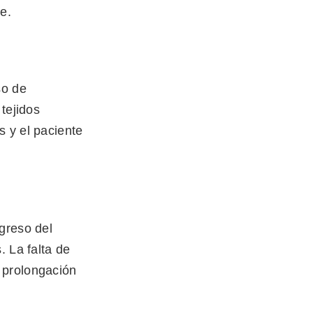
e.
so de
tejidos
s y el paciente
greso del
. La falta de
 prolongación