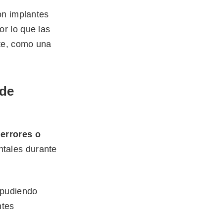
on implantes
or lo que las
nte, como una
 de
n
errores o
ntales durante
 pudiendo
ntes