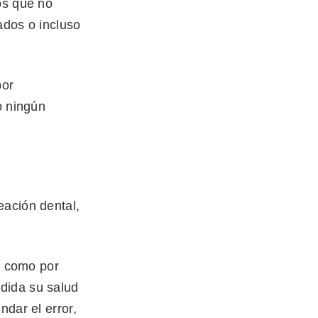
os que no
ados o incluso
por
o ningún
eación dental,
i, como por
dida su salud
ndar el error,