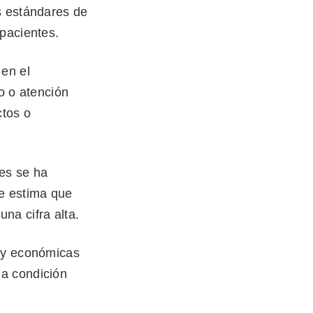
s estándares de
 pacientes.
 en el
o o atención
ctos o
es se ha
se estima que
una cifra alta.
s y económicas
na condición